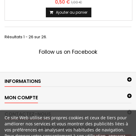
0,50 €
1,00 €
Ajouter au panier
Résultats 1 - 26 sur 26.
Follow us on Facebook
INFORMATIONS
MON COMPTE
CONTACTEZ-NOUS
Ce site Web utilise ses propres cookies et ceux de tiers pour
améliorer nos services et vous montrer des publicités liées à
LETTRE D'INFORMATIONS
vos préférences en analysant vos habitudes de navigation.
Pour donner votre consentement à son utilisation, appuyez