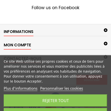
Follow us on Facebook
INFORMATIONS
MON COMPTE
CONTACTEZ-NOUS
Ce site Web utilise ses propres cookies et ceux de tiers pour
améliorer nos services et vous montrer des publicités liées à
LETTRE D'INFORMATIONS
vos préférences en analysant vos habitudes de navigation.
Pour donner votre consentement à son utilisation, appuyez
SOUSCRIRE
sur le bouton Accepter.
Plus d'informations
Personnaliser les cookies
REJETER TOUT