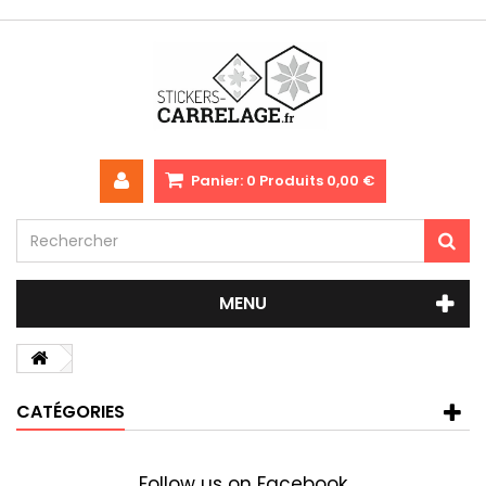
Panier:
0
Produits
0,00 €
MENU
CATÉGORIES
Follow us on Facebook