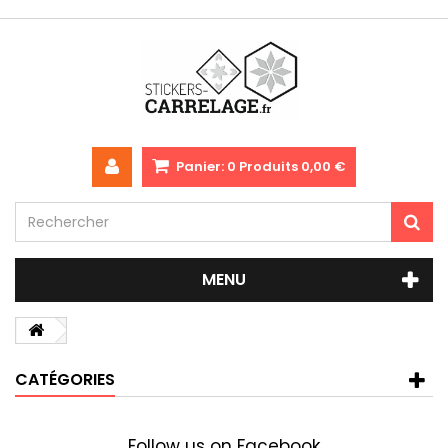
Panier:
0
Produits
0,00 €
MENU
CATÉGORIES
Follow us on Facebook