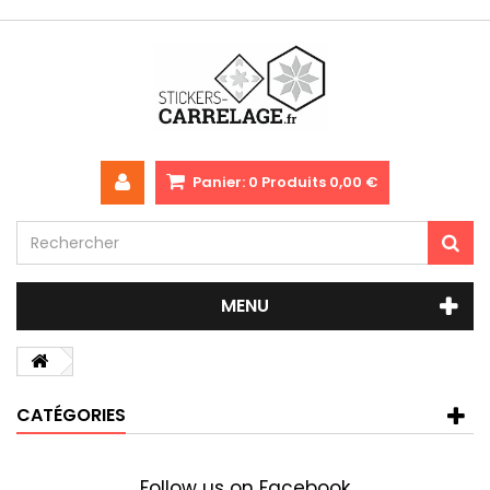
Panier:
0
Produits
0,00 €
MENU
CATÉGORIES
Follow us on Facebook