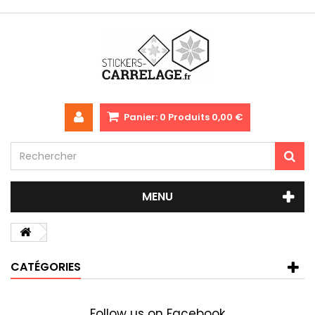
Panier:
0
Produits
0,00 €
MENU
CATÉGORIES
Follow us on Facebook