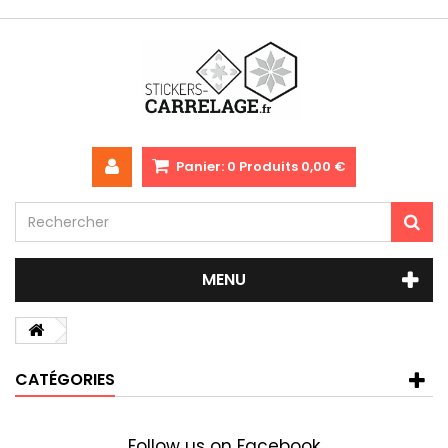
Panier:
0
Produits
0,00 €
MENU
CATÉGORIES
Follow us on Facebook