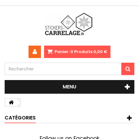
Panier:
0
Produits
0,00 €
MENU
CATÉGORIES
Follow us on Facebook