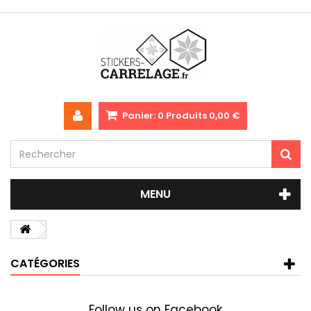
Panier:
0
Produits
0,00 €
MENU
CATÉGORIES
Follow us on Facebook