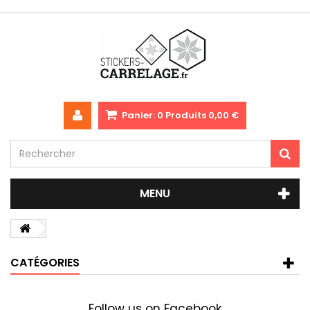
Panier:
0
Produits
0,00 €
MENU
CATÉGORIES
Follow us on Facebook