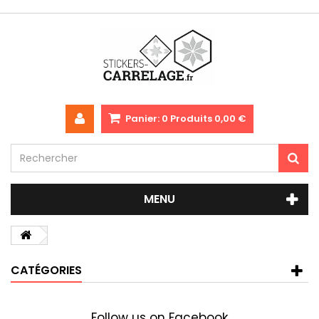
Panier:
0
Produits
0,00 €
MENU
CATÉGORIES
Follow us on Facebook