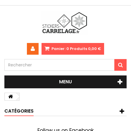
Panier:
0
Produits
0,00 €
MENU
CATÉGORIES
Follow us on Facebook