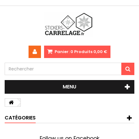
Panier:
0
Produits
0,00 €
MENU
CATÉGORIES
Follow us on Facebook