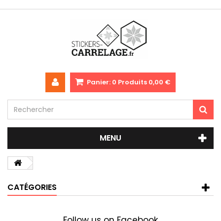
Panier:
0
Produits
0,00 €
MENU
CATÉGORIES
Follow us on Facebook