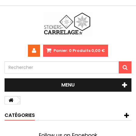
Panier:
0
Produits
0,00 €
MENU
CATÉGORIES
Follow us on Facebook