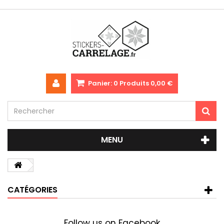
Panier:
0
Produits
0,00 €
MENU
CATÉGORIES
Follow us on Facebook