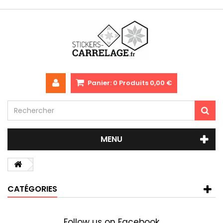
Panier:
0
Produits
0,00 €
MENU
CATÉGORIES
Follow us on Facebook