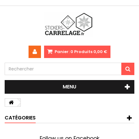
Panier:
0
Produits
0,00 €
MENU
CATÉGORIES
Follow us on Facebook