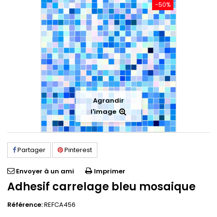
-50%
Agrandir
l'image
Partager
Pinterest
Envoyer à un ami
Imprimer
Adhesif carrelage bleu mosaique
Référence:
REFCA456