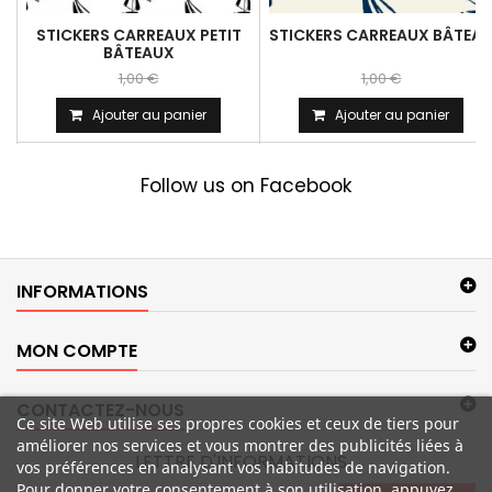
STICKERS CARREAUX PETIT
STICKERS CARREAUX BÂTEA
BÂTEAUX
1,00 €
1,00 €
Ajouter au panier
Ajouter au panier
Follow us on Facebook
INFORMATIONS
MON COMPTE
CONTACTEZ-NOUS
Ce site Web utilise ses propres cookies et ceux de tiers pour
améliorer nos services et vous montrer des publicités liées à
LETTRE D'INFORMATIONS
vos préférences en analysant vos habitudes de navigation.
Pour donner votre consentement à son utilisation, appuyez