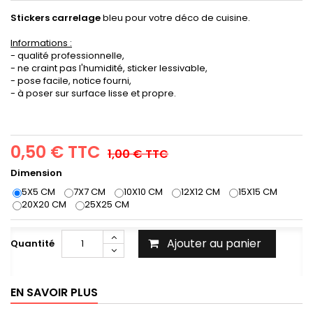
Stickers carrelage
bleu pour votre déco de cuisine.
Informations :
- qualité professionnelle,
- ne craint pas l'humidité, sticker lessivable,
- pose facile, notice fourni,
- à poser sur surface lisse et propre.
0,50 €
TTC
1,00 €
TTC
Dimension
5X5 CM
7X7 CM
10X10 CM
12X12 CM
15X15 CM
20X20 CM
25X25 CM
Ajouter au panier
Quantité
EN SAVOIR PLUS