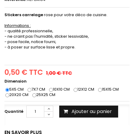
Stickers carrelage
rose pour votre déco de cuisine.
Informations :
- qualité professionnelle,
- ne craint pas l'humidité, sticker lessivable,
- pose facile, notice fourni,
- à poser sur surface lisse et propre.
0,50 €
TTC
1,00 €
TTC
Dimension
5X5 CM
7X7 CM
10X10 CM
12X12 CM
15X15 CM
20X20 CM
25X25 CM
Ajouter au panier
Quantité
EN SAVOIR PLUS