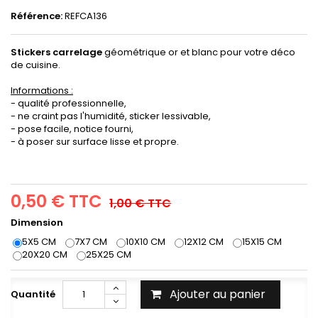
Référence:
REFCA136
Stickers carrelage
géométrique or et blanc pour votre déco
de cuisine.
Informations :
- qualité professionnelle,
- ne craint pas l'humidité, sticker lessivable,
- pose facile, notice fourni,
- à poser sur surface lisse et propre.
0,50 €
TTC
1,00 €
TTC
Dimension
5X5 CM
7X7 CM
10X10 CM
12X12 CM
15X15 CM
20X20 CM
25X25 CM
Ajouter au panier
Quantité