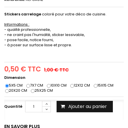
Stickers carrelage
coloré pour votre déco de cuisine.
Informations :
- qualité professionnelle,
- ne craint pas l'humidité, sticker lessivable,
- pose facile, notice fourni,
- à poser sur surface lisse et propre.
0,50 €
TTC
1,00 €
TTC
Dimension
5X5 CM
7X7 CM
10X10 CM
12X12 CM
15X15 CM
20X20 CM
25X25 CM
Ajouter au panier
Quantité
EN SAVOIR PLUS