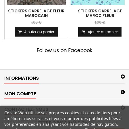
STICKERS CARRELAGE FLEUR
STICKERS CARRELAGE
MAROCAIN
MAROC FLEUR
1,00 €
1,00 €
Ajouter au panier
Ajouter au panier
Follow us on Facebook
INFORMATIONS
MON COMPTE
CONTACTEZ-NOUS
Ce site Web utilise ses propres cookies et ceux de tiers pour
améliorer nos services et vous montrer des publicités liées à
LETTRE D'INFORMATIONS
vos préférences en analysant vos habitudes de navigation.