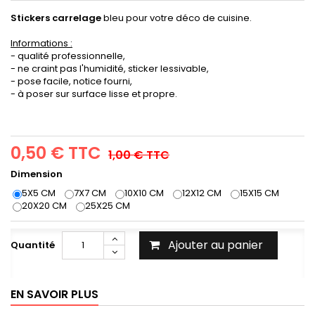
Stickers carrelage
bleu pour votre déco de cuisine.
Informations :
- qualité professionnelle,
- ne craint pas l'humidité, sticker lessivable,
- pose facile, notice fourni,
- à poser sur surface lisse et propre.
0,50 €
TTC
1,00 €
TTC
Dimension
5X5 CM
7X7 CM
10X10 CM
12X12 CM
15X15 CM
20X20 CM
25X25 CM
Ajouter au panier
Quantité
EN SAVOIR PLUS