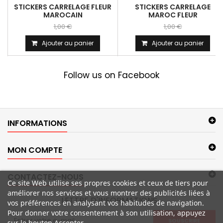
STICKERS CARRELAGE FLEUR
STICKERS CARRELAGE
MAROCAIN
MAROC FLEUR
1,00 €
1,00 €
Ajouter au panier
Ajouter au panier
Follow us on Facebook
INFORMATIONS
MON COMPTE
CONTACTEZ-NOUS
Ce site Web utilise ses propres cookies et ceux de tiers pour
améliorer nos services et vous montrer des publicités liées à
LETTRE D'INFORMATIONS
vos préférences en analysant vos habitudes de navigation.
Pour donner votre consentement à son utilisation, appuyez
SOUSCRIRE
sur le bouton Accepter.