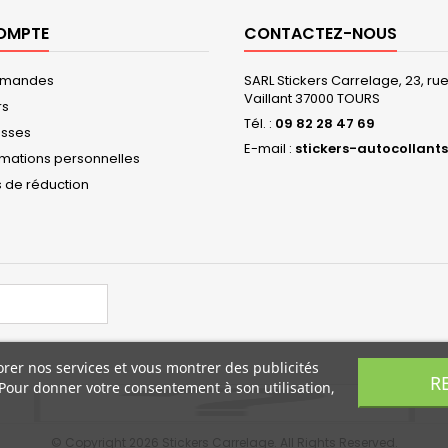
OMPTE
CONTACTEZ-NOUS
mmandes
SARL Stickers Carrelage, 23, r
Vaillant 37000 TOURS
rs
Tél. :
09 82 28 47 69
esses
E-mail :
stickers-autocollants
rmations personnelles
 de réduction
orer nos services et vous montrer des publicités
R
 Pour donner votre consentement à son utilisation,
© Copyright 2026 Stickers Carrelage. All Rights Reserved.