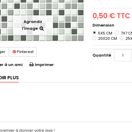
0,50 €
TTC
Agrandir
Dimension
l'image
5X5 CM
7X7 
20X20 CM
25
ger
Pinterest
Quantité
er à un ami
Imprimer
OIR PLUS
premier à donner votre avis !