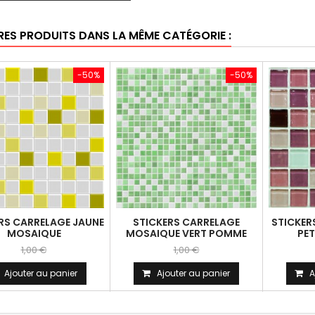
RES PRODUITS DANS LA MÊME CATÉGORIE :
-50%
-50%
RS CARRELAGE JAUNE
STICKERS CARRELAGE
STICKER
MOSAIQUE
MOSAIQUE VERT POMME
PE
1,00 €
1,00 €
Ajouter au panier
Ajouter au panier
A