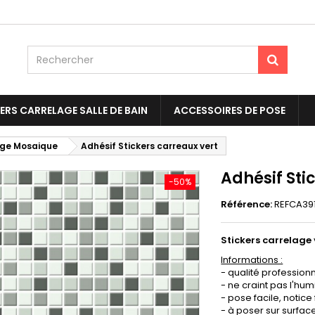
ERS CARRELAGE SALLE DE BAIN
ACCESSOIRES DE POSE
age Mosaique
Adhésif Stickers carreaux vert
Adhésif Sti
-50%
Référence:
REFCA39
Stickers carrelage
Informations :
- qualité professionn
- ne craint pas l'humi
- pose facile, notice 
- à poser sur surface