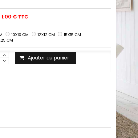
1,00 €
TTC
CM
10X10 CM
12X12 CM
15X15 CM
X25 CM
Ajouter au panier