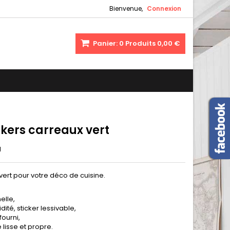
Bienvenue,
Connexion
Panier:
0
Produits
0,00 €
ckers carreaux vert
1
vert pour votre déco de cuisine.
elle,
dité, sticker lessivable,
fourni,
 lisse et propre.