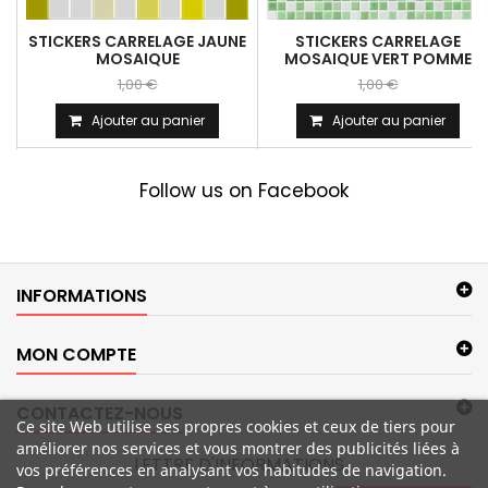
STICKERS CARRELAGE JAUNE
STICKERS CARRELAGE
MOSAIQUE
MOSAIQUE VERT POMME
1,00 €
1,00 €
Ajouter au panier
Ajouter au panier
Follow us on Facebook
INFORMATIONS
MON COMPTE
CONTACTEZ-NOUS
Ce site Web utilise ses propres cookies et ceux de tiers pour
améliorer nos services et vous montrer des publicités liées à
LETTRE D'INFORMATIONS
vos préférences en analysant vos habitudes de navigation.