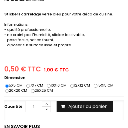
Stickers carrelage
verre bleu pour votre déco de cuisine.
Informations :
- qualité professionnelle,
- ne craint pas l'humidité, sticker lessivable,
- pose facile, notice fourni,
- à poser sur surface lisse et propre.
0,50 €
TTC
1,00 €
TTC
Dimension
5X5 CM
7X7 CM
10X10 CM
12X12 CM
15X15 CM
20X20 CM
25X25 CM
Ajouter au panier
Quantité
EN SAVOIR PLUS