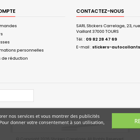
OMPTE
CONTACTEZ-NOUS
mmandes
SARL Stickers Carrelage, 23, r
Vaillant 37000 TOURS
rs
Tél. :
09 82 28 47 69
esses
E-mail :
stickers-autocollants
rmations personnelles
 de réduction
orer nos services et vous montrer des publicités
R
 Pour donner votre consentement à son utilisation,
© Copyright 2026 Stickers Carrelage. All Rights Reserved.