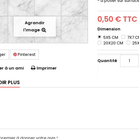
- à poser sur surface
0,50 €
TTC
Agrandir
Dimension
l'image
5X5 CM
7X7 
20X20 CM
25
ger
Pinterest
Quantité
er à un ami
Imprimer
OIR PLUS
premier à donner votre avis !