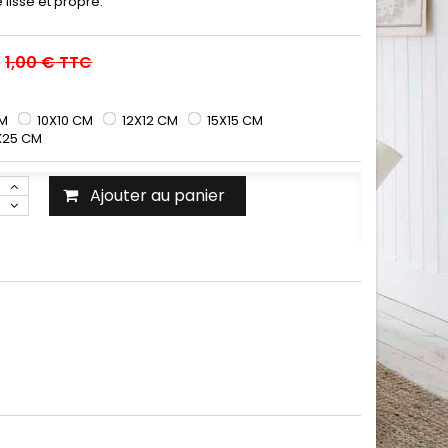
 lisse et propre.
1,00 €
TTC
CM
10X10 CM
12X12 CM
15X15 CM
X25 CM
Ajouter au panier