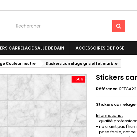
ERS CARRELAGE SALLE DE BAIN
ACCESSOIRES DE POSE
age Couleur neutre
Stickers carrelage gris effet marbre
Stickers ca
-50%
Référence:
REFCA22
Stickers carrelage
Informations :
- qualité professionn
- ne craint pas l'humi
- pose facile, notice 