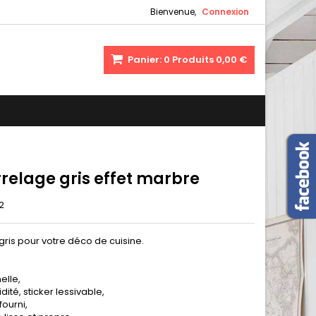
Bienvenue,
Connexion
Panier:
0
Produits
0,00 €
rrelage gris effet marbre
2
gris pour votre déco de cuisine.
elle,
dité, sticker lessivable,
fourni,