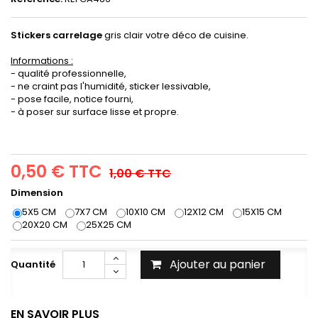
Stickers carrelage
gris clair votre déco de cuisine.
Informations :
- qualité professionnelle,
- ne craint pas l'humidité, sticker lessivable,
- pose facile, notice fourni,
- à poser sur surface lisse et propre.
0,50 €
TTC
1,00 €
TTC
Dimension
5X5 CM
7X7 CM
10X10 CM
12X12 CM
15X15 CM
20X20 CM
25X25 CM
Ajouter au panier
Quantité
EN SAVOIR PLUS